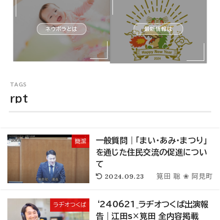
ネウボラとは
最新情報は
rpt
​一般質問｜「まい・あみ・まつり」
簡潔
を通じた住民交流の促進につい
て
2024.09.23
筧田 聡 ❀ 阿見町
‘240621_ラヂオつくば出演報
ラヂオつくば
告｜江田s×筧田 全内容掲載