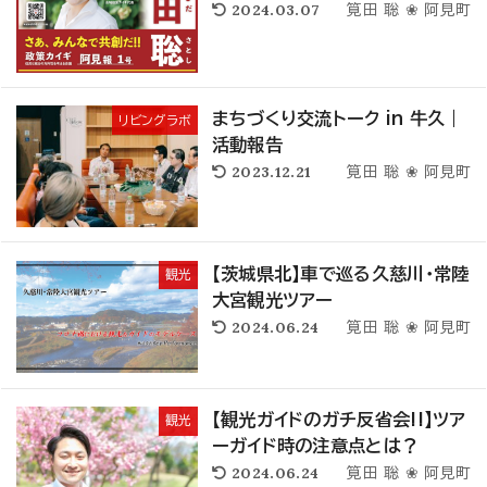
2024.03.07
筧田 聡 ❀ 阿見町
まちづくり交流トーク in 牛久｜
リビングラボ
活動報告
2023.12.21
筧田 聡 ❀ 阿見町
【茨城県北】車で巡る久慈川･常陸
観光
大宮観光ツアー
2024.06.24
筧田 聡 ❀ 阿見町
【観光ガイドのガチ反省会!!】ツア
観光
ーガイド時の注意点とは？
2024.06.24
筧田 聡 ❀ 阿見町