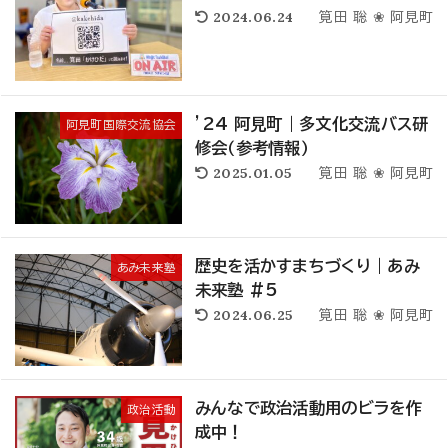
2024.06.24
筧田 聡 ❀ 阿見町
’24 阿見町｜多文化交流バス研
阿見町国際交流協会
修会（参考情報）
2025.01.05
筧田 聡 ❀ 阿見町
歴史を活かすまちづくり｜あみ
あみ未来塾
未来塾 #5
2024.06.25
筧田 聡 ❀ 阿見町
みんなで政治活動用のビラを作
政治活動
成中！