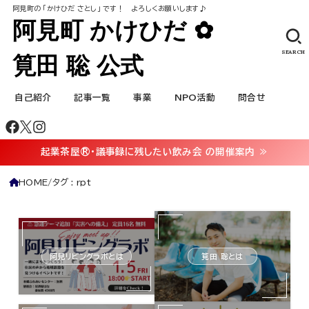
阿見町の ｢かけひだ さとし｣ です！ よろしくお願いします♪
阿見町 かけひだ ✿
SEARCH
筧田 聡 公式
自己紹介
記事一覧
事業
NPO活動
問合せ
起業茶屋®・議事録に残したい飲み会 の開催案内 ≫
HOME
タグ : rpt
阿見リビングラボとは
筧田 聡とは