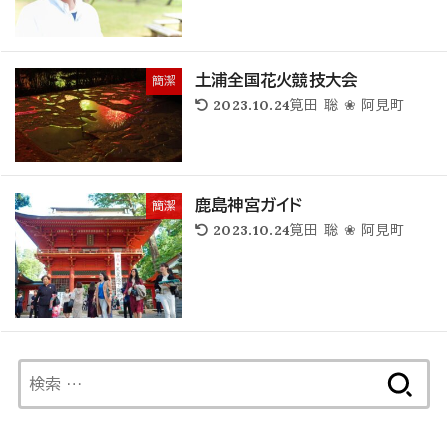
土浦全国花火競技大会
簡潔
2023.10.24
筧田 聡 ❀ 阿見町
鹿島神宮ガイド
簡潔
2023.10.24
筧田 聡 ❀ 阿見町
検
索: