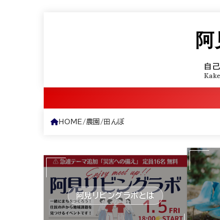
阿
自
Kak
HOME
農園
田んぼ
阿見リビングラボとは