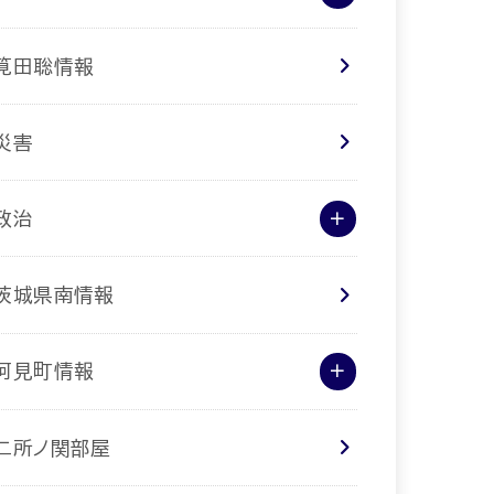
筧田聡情報
災害
政治
茨城県南情報
阿見町情報
二所ノ関部屋