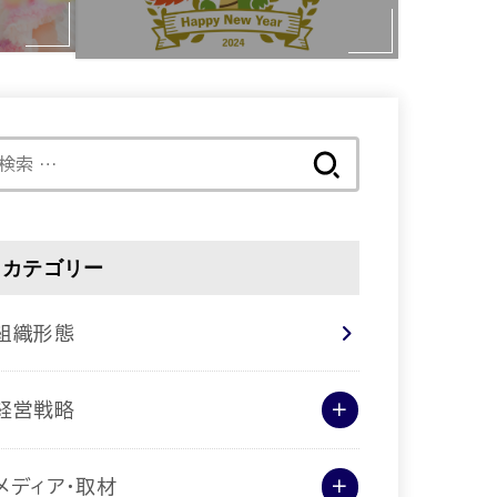
検
索:
カテゴリー
組織形態
経営戦略
メディア･取材