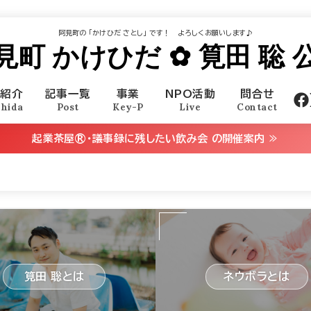
阿見町の ｢かけひだ さとし｣ です！ よろしくお願いします♪
見町 かけひだ ✿ 筧田 聡 
己紹介
記事一覧
事業
NPO活動
問合せ
ehida
Post
Key-P
Live
Contact
起業茶屋®・議事録に残したい飲み会 の開催案内 ≫
筧田 聡とは
ネウボラとは