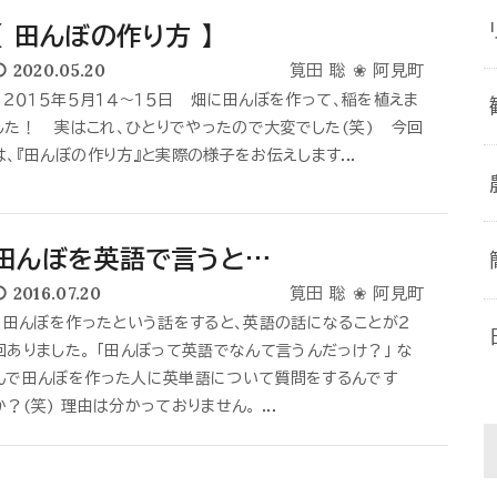
【 田んぼの作り方 】
2020.05.20
筧田 聡 ❀ 阿見町
２０１５年５月１４〜１５日 畑に田んぼを作って、稲を植えま
した！ 実はこれ、ひとりでやったので大変でした(笑) 今回
は、『田んぼの作り方』と実際の様子をお伝えします...
田んぼを英語で言うと…
2016.07.20
筧田 聡 ❀ 阿見町
田んぼを作ったという話をすると、英語の話になることが２
回ありました。 「田んぼって英語でなんて言うんだっけ？」 な
んで田んぼを作った人に英単語について質問をするんです
か？(笑) 理由は分かっておりません。 ...