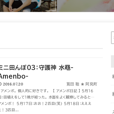
ミニ田んぼ03：守護神 水黽-
Amenbo-
2016.07.20
筧田 聡 ❀ 阿見町
アメンボ。 個人的に好きです。 【 アメンボ日記 】 ５月１６
日：田植えをして１晩が経った。 水面をよく観察してみると…
アメンボ！ ５月１７日：おお！２匹目(笑) ５月１８日：えええ
え！３匹目...