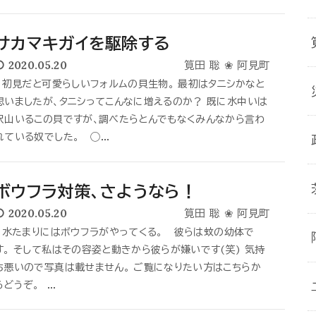
サカマキガイを駆除する
2020.05.20
筧田 聡 ❀ 阿見町
初見だと可愛らしいフォルムの貝生物。 最初はタニシかなと
思いましたが、タニシってこんなに増えるのか？ 既に水中いは
沢山いるこの貝ですが、調べたらとんでもなくみんなから言わ
れている奴でした。 ◯...
ボウフラ対策、さようなら！
2020.05.20
筧田 聡 ❀ 阿見町
水たまりにはボウフラがやってくる。 彼らは蚊の幼体で
す。 そして私はその容姿と動きから彼らが嫌いです(笑) 気持
ち悪いので写真は載せません。 ご覧になりたい方はこちらか
らどうぞ。 ...