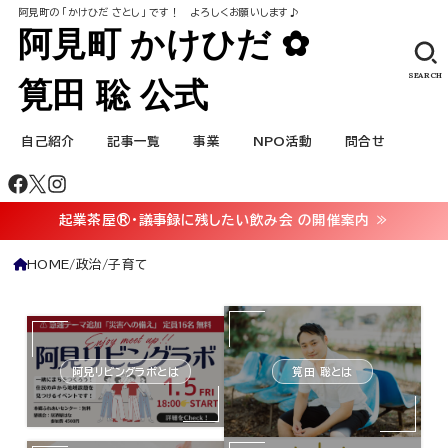
阿見町の ｢かけひだ さとし｣ です！ よろしくお願いします♪
阿見町 かけひだ ✿
SEARCH
筧田 聡 公式
自己紹介
記事一覧
事業
NPO活動
問合せ
起業茶屋®・議事録に残したい飲み会 の開催案内 ≫
HOME
政治
子育て
阿見リビングラボとは
筧田 聡とは