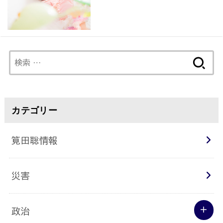
検
索:
カテゴリー
筧田聡情報
災害
政治