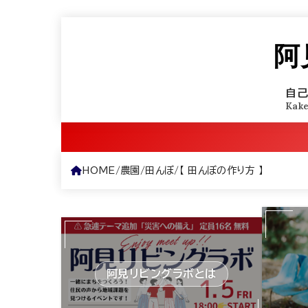
阿
自
Kak
HOME
農園
田んぼ
【 田んぼの作り方 】
阿見リビングラボとは