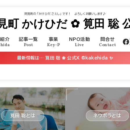
阿見町の ｢かけひだ さとし｣ です！ よろしくお願いします♪
見町 かけひだ ✿ 筧田 聡 
己紹介
記事一覧
事業
NPO活動
問合せ
ehida
Post
Key-P
Live
Contact
最新情報は… 筧田 聡 ❀ 公式Ｘ @kakehida ✨
筧田 聡とは
ネウボラとは