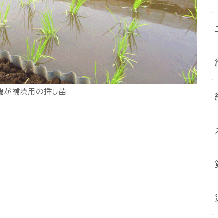
塊が補填用の挿し苗