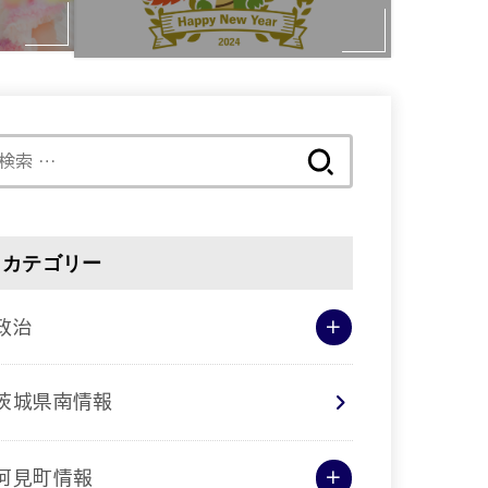
検
索:
カテゴリー
政治
茨城県南情報
阿見町情報