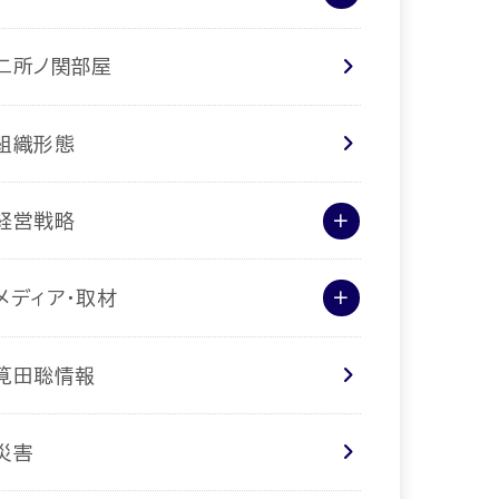
二所ノ関部屋
組織形態
経営戦略
メディア･取材
筧田聡情報
災害