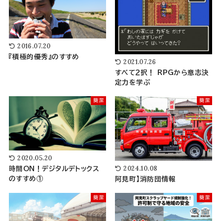
2016.07.20
『積極的優秀』のすすめ
2021.07.26
すべて２択！ RPGから意志決
定力を学ぶ
簡潔
簡潔
2020.05.20
2024.10.08
時間ON！デジタルデトックス
のすすめ①
阿見町】消防団情報
簡潔
簡潔