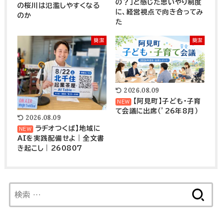
の？」と感じた思いやり制度
の桜川は氾濫しやすくなる
に、経営視点で向き合ってみ
のか
た
簡潔
簡潔
2026.08.09
【阿見町】子ども・子育
て会議に出席（’26年8月）
2026.08.09
ラヂオつくば】地域に
AIを実践配備せよ｜全文書
き起こし｜260807
検
索: