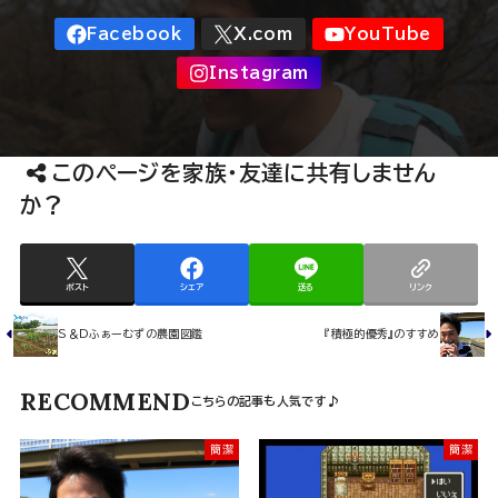
このページを家族･友達に共有しません
か？
ポスト
シェア
送る
リンク
S＆Dふぁーむずの農園図鑑
『積極的優秀』のすすめ
RECOMMEND
簡潔
簡潔