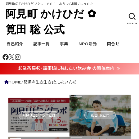
阿見町の ｢かけひだ さとし｣ です！ よろしくお願いします♪
阿見町 かけひだ ✿
SEARCH
筧田 聡 公式
自己紹介
記事一覧
事業
NPO活動
問合せ
起業茶屋®・議事録に残したい飲み会 の開催案内 ≫
HOME
簡潔
『生き生き』としたいんだ
阿見リビングラボとは
筧田 聡とは