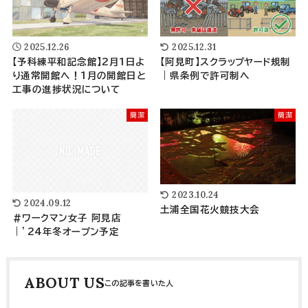
2025.12.26
2025.12.31
【予科練平和記念館】2月1日よ
【阿見町】スクラップヤード規制
り通常開館へ！1月の開館日と
｜県条例で許可制へ
工事の進捗状況について
簡潔
簡潔
2023.10.24
2024.09.12
土浦全国花火競技大会
#ワークマン女子 阿見店
｜’24年冬オープン予定
ABOUT US