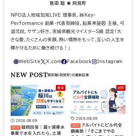
筧田 聡 ❀ 阿見町
NPO法人地域知見LIVE 理事長, ㈱Key-
Performance 創業･代表取締役, 起業茶屋® 主催, 弓
道弐段, サザン好き, 茨城県観光マイスターS級 認定「大
きな愛､たくさんの笑顔､熱い情熱をもって､互いの人生を
輝かせるために働き続ける！」
NEW POST
簡潔
経営
2026.08.09
2026.08.09
アルバイトにピル代全
疑問回答｜霞ヶ浦導水
額補助｜「そこまでやる
事業で水を入れたら、土浦