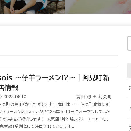
sois 〜仔羊ラーメン!?〜｜阿見町新
店情報
2025.05.12
筧田 聡 ❀ 阿見町
阿見町の筧田（かけひだ）です！ 本日は…… 阿見町本郷に新
しいラーメン店「sois」が2025年5月9日にオープンしました
ので、早速ご紹介します！ 人気店「蜂と蝶」がリニューアルし、
「鬼者語」系列として注目されています！...