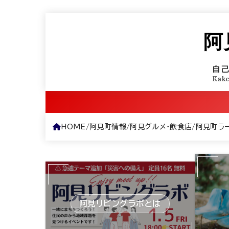
阿
自
Kak
HOME
阿見町情報
阿見グルメ･飲食店
阿見町ラ
阿見リビングラボとは