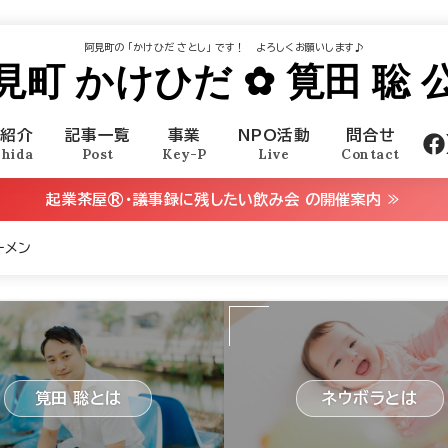
阿見町の ｢かけひだ さとし｣ です！ よろしくお願いします♪
見町 かけひだ ✿ 筧田 聡 
己紹介
記事一覧
事業
NPO活動
問合せ
ehida
Post
Key-P
Live
Contact
起業茶屋®・議事録に残したい飲み会 の開催案内 ≫
ーメン
筧田 聡とは
ネウボラとは