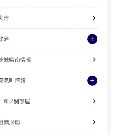
災害
政治
茨城県南情報
阿見町情報
二所ノ関部屋
組織形態