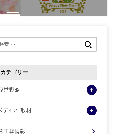
検
索:
カテゴリー
経営戦略
メディア･取材
筧田聡情報